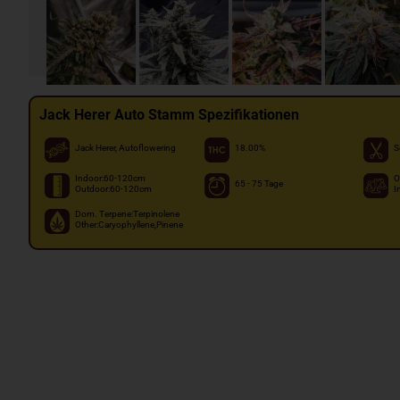
Jack Herer Auto Stamm Spezifikationen
Jack Herer, Autoflowering
18.00%
S
Indoor:60-120cm
O
65 - 75 Tage
Outdoor:60-120cm
I
Dom. Terpene:Terpinolene
Other:Caryophyllene,Pinene