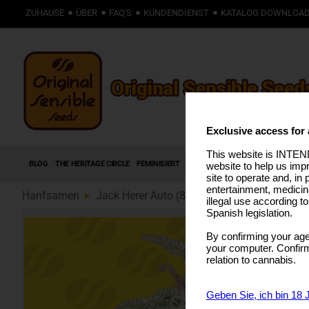
ZUHAUSE
ÜBER
FAQ'S
KUNDENDIENST
KATALOG DOWNLOA
Exclusive access for 
This website is INTEND
BLOG
THE HERITAGE CIRCLE
FEMINISIERT
AUTOFLOWERING SAMEN
HIGH T
website to help us imp
site to operate and, in 
entertainment, medicin
Hanfsamen
Jack Herer Auto (89)
illegal use according t
Spanish legislation.
By confirming your age
your computer. Confirma
relation to cannabis.
Geben Sie, ich bin 18 J