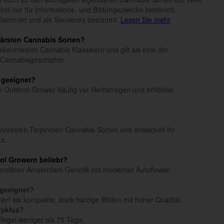
n sind nur für Informations- und Bildungszwecke bestimmt.
Sammler und als Souvenirs bestimmt.
Lesen Sie mehr
därsten Cannabis Sorten?
ekanntesten Cannabis Klassikern und gilt als eine der
 Cannabisgeschichte.
a geeignet?
 Outdoor-Grower häufig vor Herbstregen und erhöhter
?
nntesten Terpinolen Cannabis Sorten und entwickelt ihr
ma.
ol Growern beliebt?
egendären Amsterdam Genetik mit moderner Autoflower-
 geeignet?
t sie kompakte, stark harzige Blüten mit hoher Qualität.
zyklus?
Regel weniger als 75 Tage.