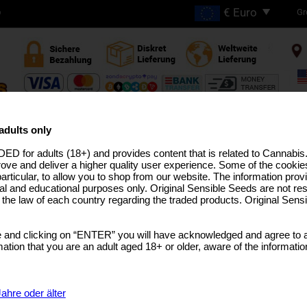
Gr
D
GRATIS VERSAND BEI
BESTELLUNGEN ÜBER
adults only
€200
ED for adults (18+) and provides content that is related to Cannabi
HC ZÜCHTUNGEN
PRO-LINIE
MEDIZINISCHES SAATGUT
USA ZÜCHTUNGEN
BULK-SAM
rove and deliver a higher quality user experience. Some of the cookies
particular, to allow you to shop from our website. The information provi
al and educational purposes only. Original Sensible Seeds are not res
o the law of each country regarding the traded products. Original Sen
Jack Herer Auto
 and clicking on “ENTER” you will have acknowledged and agree to a
Jack Herer
x
Autoflowering
tion that you are an adult aged 18+ or older, aware of the informatio
SELECT A GEBINDE
€7.99
1 Samen Per Pack
ahre oder älter
€21.99
3 Samen + 1 Gratis