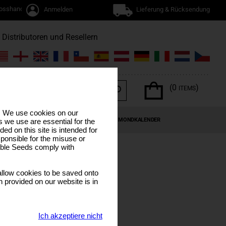
osshandel
Anmelden
Lieferung & Rücksendung
Distributoren und Resellern
(0
)
ITEMS
s. We use cookies on our
EN
CANNABIS-TERPENE
SONDERANGEBOTE
MONDKALENDER
 we use are essential for the
ded on this site is intended for
ponsible for the misuse or
sible Seeds comply with
llow cookies to be saved onto
n provided on our website is in
Ich akzeptiere nicht