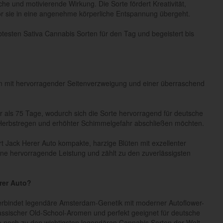
sche und motivierende Wirkung. Die Sorte fördert Kreativität,
or sie in eine angenehme körperliche Entspannung übergeht.
testen Sativa Cannabis Sorten für den Tag und begeistert bis
zen mit hervorragender Seitenverzweigung und einer überraschend
 als 75 Tage, wodurch sich die Sorte hervorragend für deutsche
r Herbstregen und erhöhter Schimmelgefahr abschließen möchten.
Jack Herer Auto kompakte, harzige Blüten mit exzellenter
ine hervorragende Leistung und zählt zu den zuverlässigsten
rer Auto?
erbindet legendäre Amsterdam-Genetik mit moderner Autoflower-
lassischer Old-School-Aromen und perfekt geeignet für deutsche
 noch zu den wichtigsten legendären Cannabis Sorten der Welt.