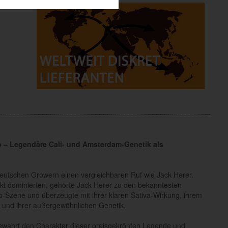
o – Legendäre Cali- und Amsterdam-Genetik als
eutschen Growern einen vergleichbaren Ruf wie Jack Herer.
t dominierten, gehörte Jack Herer zu den bekanntesten
p-Szene und überzeugte mit ihrer klaren Sativa-Wirkung, ihrem
 und ihrer außergewöhnlichen Genetik.
bewahrt den Charakter dieser preisgekrönten Legende und