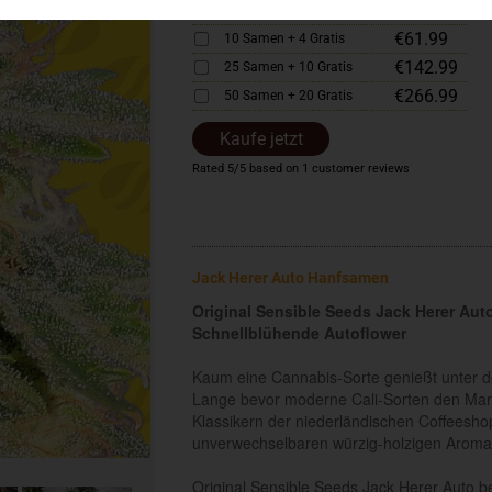
€33.99
5 Samen + 2 Gratis
€61.99
10 Samen + 4 Gratis
€142.99
25 Samen + 10 Gratis
€266.99
50 Samen + 20 Gratis
Kaufe jetzt
Rated
5
/5 based on
1
customer reviews
Jack Herer Auto Hanfsamen
Original Sensible Seeds Jack Herer Aut
Schnellblühende Autoflower
Kaum eine Cannabis-Sorte genießt unter d
Lange bevor moderne Cali-Sorten den Mark
Klassikern der niederländischen Coffeesho
unverwechselbaren würzig-holzigen Aroma
Original Sensible Seeds Jack Herer Auto 