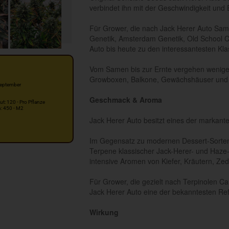
verbindet ihn mit der Geschwindigkeit und
Für Grower, die nach Jack Herer Auto Same
Genetik, Amsterdam Genetik, Old School Ca
Auto bis heute zu den interessantesten Kla
Vom Samen bis zur Ernte vergehen weniger 
Growboxen, Balkone, Gewächshäuser und O
eptember
Geschmack & Aroma
ut: 120 - Pro Pflanze
n: 450 - M2
Jack Herer Auto besitzt eines der markant
Im Gegensatz zu modernen Dessert-Sorten d
Terpene klassischer Jack-Herer- und Haz
intensive Aromen von Kiefer, Kräutern, Zed
Für Grower, die gezielt nach Terpinolen C
Jack Herer Auto eine der bekanntesten Re
Wirkung