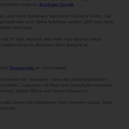
 Einfachheit moderner
Autoflower-Genetik
.
n, Jack Herer Autoflower, legendären Cannabis Sorten, Cali
nnabis oder einer Sativa Autoflower suchen, zählt Jack Herer
ssikern überhaupt.
als 75 Tage, wodurch Jack Herer Auto ideal für Indoor-
utdoor-Grows im deutschen Klima geeignet ist.
esten
Terpenprofile
der Cannabiswelt.
ominiert hier Terpinolen – eines der charakteristischsten
e-Genetiken. Zusammen mit Pinen und Caryophyllen entstehen
ernholz, leichter Würze und frischen Citrusnoten.
annabis Sorten oder klassischen Haze-Terpenen suchen, bleibt
ferenzen.