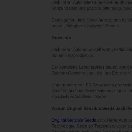
Jack Herer Auto liefert eine klare, euphori
Konzentration und positive Stimmung, bev
Damit gehört Jack Herer Auto zu den belieb
heute Liebhaber klassischer Genetik.
Grow Info
Jack Herer Auto entwickelt kräftige Pflan
hohen Harzproduktion.
Der komplette Lebenszyklus dauert weniger
Outdoor-Grower eignet, die ihre Ernte vo
Unter modernen LED Growboxen produziert 
Qualität. Auch im Gewächshaus zeigt sie e
klassischen Autoflower-Sorten.
Warum Original Sensible Seeds Jack He
Original Sensible Seeds
Jack Herer Auto v
Technologie. Reich an Terpinolen, voller k
Grower, gehört Jack Herer Auto auch heute