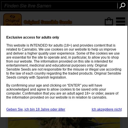
ITEMS
(0
)
Exclusive access for adults only
Auto Orange Gorilla XL
This website is INTENDED for adults (18+) and provides content that is
related to Cannabis. We use cookies on our website to help us improve
Orange Apricot
x
Gorilla Glue #4 x XL Auto
and deliver a higher quality user experience. Some of the cookies we use
are essential for the site to operate and, in particular, to allow you to shop
from our website. The information provided on this site is intended for
entertainment, medicinal and educational purposes only. Original
Sensible Seeds are not responsible for the misuse or illegal use according
to the law of each country regarding the traded products. Original Sensible
Seeds comply with Spanish legislation.
By confirming your age and clicking on “ENTER” you will have
acknowledged and agree to allow cookies to be saved onto your
computer. Confirmation that you are an adult aged 18+ or older, aware of
the information provided on our website is in relation to cannabis.
Geben Sie, ich bin 18 Jahre oder älter
Ich akzeptiere nicht