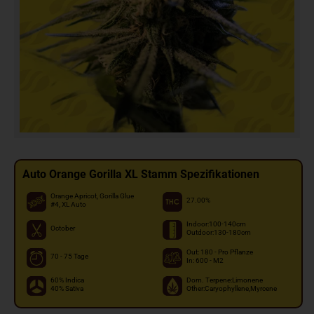
Auto Orange Gorilla XL Stamm Spezifikationen
Orange Apricot, Gorilla Glue
27.00%
#4, XL Auto
Indoor:100-140cm
October
Outdoor:130-180cm
Out: 180 - Pro Pflanze
70 - 75 Tage
In: 600 - M2
60% Indica
Dom. Terpene:Limonene
40% Sativa
Other:Caryophyllene,Myrcene