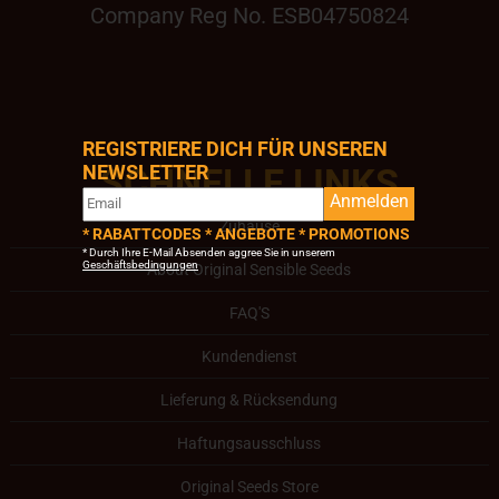
Company Reg No. ESB04750824
REGISTRIERE DICH FÜR UNSEREN
NEWSLETTER
SCHNELLE LINKS
Anmelden
Zuhause
* RABATTCODES * ANGEBOTE * PROMOTIONS
* Durch Ihre E-Mail Absenden aggree Sie in unserem
Geschäftsbedingungen
About Original Sensible Seeds
FAQ'S
Kundendienst
Lieferung & Rücksendung
Haftungsausschluss
Original Seeds Store