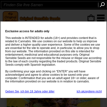
ITEMS
(0
)
Exclusive access for adults only
Pink Rozay x Strawberry
This website is INTENDED for adults (18+) and provides content that is
Banana Auto
related to Cannabis. We use cookies on our website to help us improve
and deliver a higher quality user experience. Some of the cookies we use
are essential for the site to operate and, in particular, to allow you to shop
(Cherry Pie x Sunset Sherbet)
x
Strawberry Banana x Super Auto
from our website. The information provided on this site is intended for
entertainment, medicinal and educational purposes only. Original
Sensible Seeds are not responsible for the misuse or illegal use according
to the law of each country regarding the traded products. Original Sensible
Seeds comply with Spanish legislation.
By confirming your age and clicking on “ENTER” you will have
acknowledged and agree to allow cookies to be saved onto your
computer. Confirmation that you are an adult aged 18+ or older, aware of
the information provided on our website is in relation to cannabis.
Geben Sie, ich bin 18 Jahre oder älter
Ich akzeptiere nicht