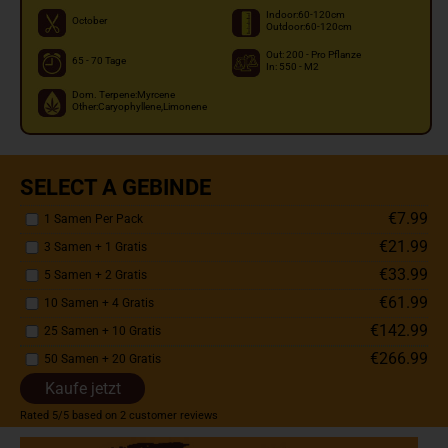
Indoor:60-120cm
October
Outdoor:60-120cm
Out: 200 - Pro Pflanze
65 - 70 Tage
In: 550 - M2
Dom. Terpene:Myrcene
Other:Caryophyllene,Limonene
SELECT A GEBINDE
€7.99
1 Samen Per Pack
€21.99
3 Samen + 1 Gratis
€33.99
5 Samen + 2 Gratis
€61.99
10 Samen + 4 Gratis
€142.99
25 Samen + 10 Gratis
€266.99
50 Samen + 20 Gratis
Kaufe jetzt
Rated
5
/5 based on
2
customer reviews