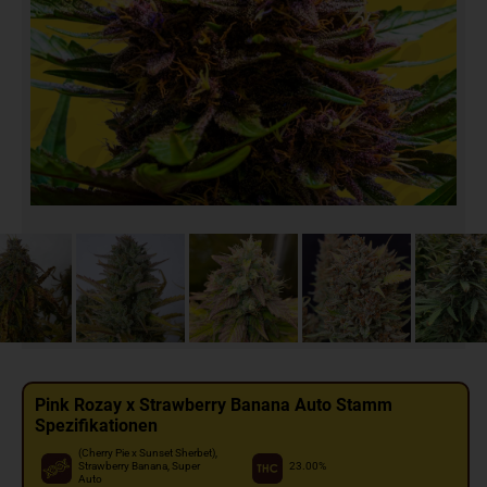
Pink Rozay x Strawberry Banana Auto Stamm
Spezifikationen
(Cherry Pie x Sunset Sherbet),
Strawberry Banana, Super
23.00%
Auto