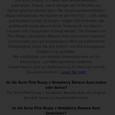
200 g pro Pflanze im Freien des berauschendsten,
potentesten Grases, das in weniger als 10 Wochen aus
Samen geerntet werden kann. Die Geschmackskombination
dieser verlockenden Hanfsamen ist wie Pink Fizz ... süß, saftig
und köstlich fruchtig mit einigen erdigen Mentholnoten, die
größtenteils durch das exotische Terpenprofil von Myrcen,
Limonen und Caryophyllen erzeugt werden. Die Knospen von
Pink Rozay x Strawberry Banana Auto sind extrem maurisch
und erzeugen eine gut ausgewogene Wirkung euphorischer
Glückseligkeit, bevor Sie sich lockern und eine beruhigende
Entspannung genießen.
Alle schriftlichen und visuellen Materialien sind nur für
Informations- und Bildungszwecke bestimmt.
Unsere Samen sind zur Aufbewahrung für Sammler und als
Souvenirs bestimmt.
Lesen Sie mehr
Ist die Sorte Pink Rozay x Strawberry Banana Auto Indica
oder Sativa?
Die Sorte Pink Rozay x Strawberry Banana Auto von Original
Sensible Seeds ist Hauptsächlich Indica.
Ist die Sorte Pink Rozay x Strawberry Banana Auto
feminisiert?