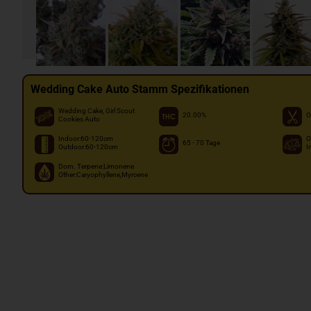
Wedding Cake Auto Stamm Spezifikationen
Wedding Cake, Girl Scout
20.00%
O
Cookies Auto
Indoor:60-120cm
O
65 - 70 Tage
Outdoor:60-120cm
I
Dom. Terpene:Limonene
Other:Caryophyllene,Myrcene