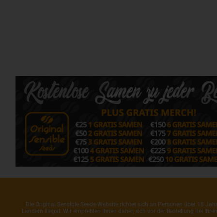
Die Original Sensible Seeds-Website richtet sich an Personen über 18 J
Ländern illegal. Wir empfehlen Ihnen daher, sich vor der Bestellung bei Ih