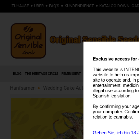
ZUHAUSE
ÜBER
FAQ'S
KUNDENDIENST
KATALOG DOWNLOA
Exclusive access for 
This website is INTEND
BLOG
THE HERITAGE CIRCLE
FEMINISIERT
AUTOFLOWERING SAMEN
HIGH T
website to help us imp
site to operate and, in 
entertainment, medicin
Hanfsamen
Wedding Cake Auto (89)
illegal use according t
Spanish legislation.
By confirming your age
your computer. Confirma
relation to cannabis.
Geben Sie, ich bin 18 J