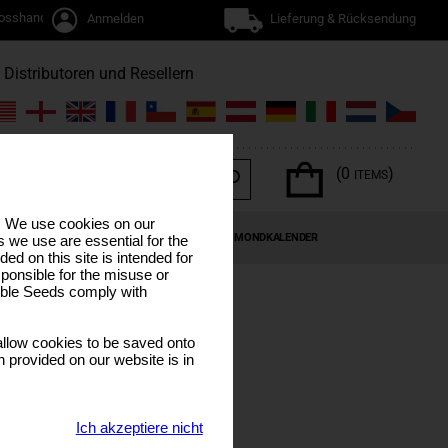
osshandel
Anmelden
Lieferung & Rücksendung
Distributoren und Resellern
(0
)
ITEMS
s. We use cookies on our
EN
CANNABIS-TERPENE
SONDERANGEBOTE
MONDKALENDER
 we use are essential for the
ded on this site is intended for
ponsible for the misuse or
sible Seeds comply with
llow cookies to be saved onto
n provided on our website is in
Ich akzeptiere nicht