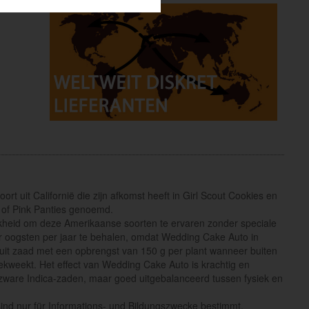
t uit Californië die zijn afkomst heeft in Girl Scout Cookies en
 of Pink Panties genoemd.
jkheid om deze Amerikaanse soorten te ervaren zonder speciale
er oogsten per jaar te behalen, omdat Wedding Cake Auto in
uit zaad met een opbrengst van 150 g per plant wanneer buiten
kweekt. Het effect van Wedding Cake Auto is krachtig en
zware Indica-zaden, maar goed uitgebalanceerd tussen fysiek en
n sind nur für Informations- und Bildungszwecke bestimmt.