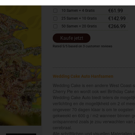
€33.99
5 Samen + 2 Gratis
€61.99
10 Samen + 4 Gratis
€142.99
25 Samen + 10 Gratis
€266.99
50 Samen + 20 Gratis
Kaufe jetzt
Rated
5
/5 based on
3
customer reviews
Wedding Cake Auto Hanfsamen
Wedding Cake is een andere West Coast-soor
Cherry Pie en wordt ook wel Birthday Cake
Wedding Cake Auto biedt telers de mogeli
verlichting en de mogelijkheid om 2 of me
ongeveer 70 dagen klaar is om te oogsten 
gekweekt en 600 g / m2 wanneer binnen ge
ontspannend zoals je zou verwachten van 
cerebraal.
Alle schriftlichen und visuellen Materialie