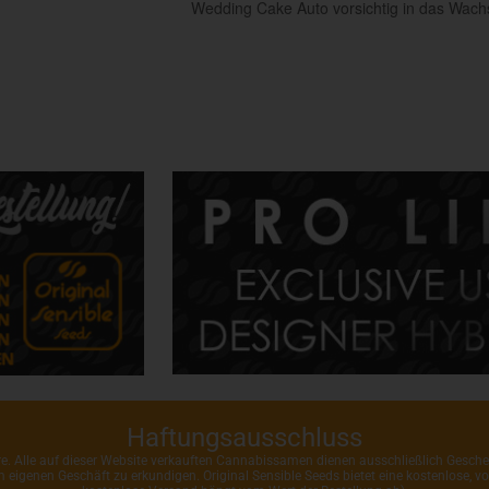
Wedding Cake Auto vorsichtig in das Wac
Haftungsausschluss
ahre. Alle auf dieser Website verkauften Cannabissamen dienen ausschließlich Gesc
rem eigenen Geschäft zu erkundigen. Original Sensible Seeds bietet eine kostenlose,