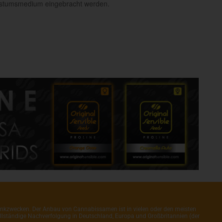
hstumsmedium eingebracht werden.
henkzwecken. Der Anbau von Cannabissamen ist in vielen oder den meisten
 vollständige Nachverfolgung in Deutschland, Europa und Großbritannien (der