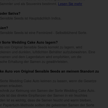
Sammler und als Souvenirs bestimmt.
Lesen Sie mehr
 oder Sativa?
Sensible Seeds ist Hauptsächlich Indica.
iert?
Sensible Seeds ist eine Feminized - Selbstblühend Sorte.
r Sorte Wedding Cake Auto lagern?
 von Original Sensible Seeds korrekt zu lagern, wird
ckenen und dunklen, luftdichten Behälter aufzubewahren. Eine
nnamen und dem Lagerdatum wird empfohlen, um die
etische Erhaltung der Samen zu gewährleisten.
ake Auto von Original Sensible Seeds an meinem Standort zu
 Sorte Wedding Cake Auto keimen zu lassen, wenn die Gesetze
amen erlauben.
Technik zur Keimung von Samen der Sorte Wedding Cake Auto.
de ist das direkte Einpflanzen der Samen in ein feuchtes
den ist es wichtig, dass die Samen feucht und warm bleiben,
er Papiertuch-Methode sollten die gekeimten Samen der Sorte