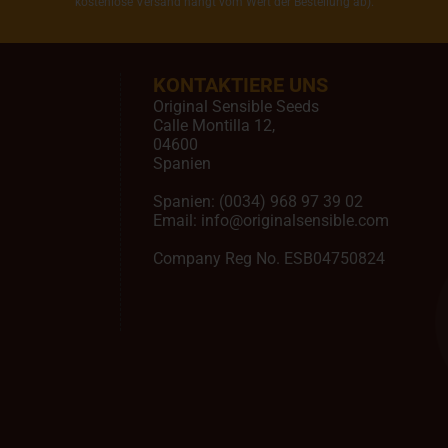
kostenlose Versand hängt vom Wert der Bestellung ab).
KONTAKTIERE UNS
Original Sensible Seeds
Calle Montilla 12
,
04600
Spanien
Spanien:
(0034) 968 97 39 02
Email:
info@originalsensible.com
Company Reg No. ESB04750824