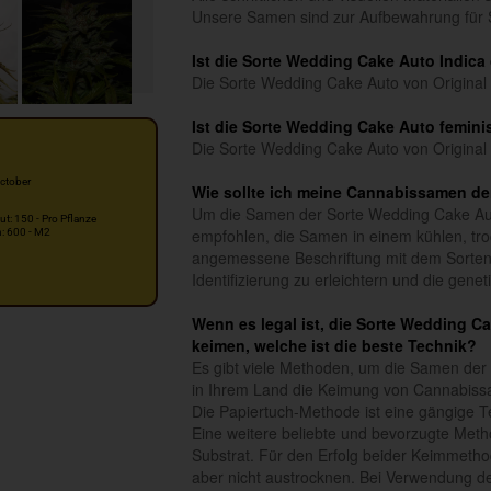
Unsere Samen sind zur Aufbewahrung für 
Ist die Sorte Wedding Cake Auto Indica
Die Sorte Wedding Cake Auto von Original 
Ist die Sorte Wedding Cake Auto feminis
Die Sorte Wedding Cake Auto von Original 
ctober
Wie sollte ich meine Cannabissamen de
Um die Samen der Sorte Wedding Cake Auto
ut: 150 - Pro Pflanze
empfohlen, die Samen in einem kühlen, tro
n: 600 - M2
angemessene Beschriftung mit dem Sorte
Identifizierung zu erleichtern und die gen
Wenn es legal ist, die Sorte Wedding C
keimen, welche ist die beste Technik?
Es gibt viele Methoden, um die Samen der
in Ihrem Land die Keimung von Cannabiss
Die Papiertuch-Methode ist eine gängige 
Eine weitere beliebte und bevorzugte Metho
Substrat. Für den Erfolg beider Keimmetho
aber nicht austrocknen. Bei Verwendung d