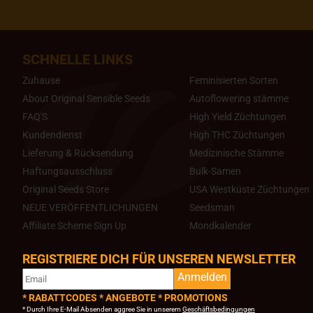
SCHNELLE LINKS
Zuhause
Feminisierten Sorten
About Original Sensible Seeds
Autoflowering stämme
FAQ'S
High Yield Züchtungen
Kundendienst
High THC Züchtungen
Lieferung & Rücksendung
Medizinische Stämme
Haftungsausschluss
Bulk-Samen
Original Seeds Store
USA Westküste Züchtungen
NEUE VERÖFFENTLICHUNGEN
Seedsman
Affiliate Scheme Sign Up
Mondkalender
REGISTRIERE DICH FÜR UNSEREN NEWSLETTER
Anmelden
* RABATTCODES * ANGEBOTE * PROMOTIONS
* Durch Ihre E-Mail Absenden aggree Sie in unserem
Geschäftsbedingungen