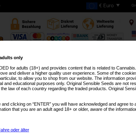
Gr
D
GRATIS VERSAND BEI
BESTELLUNGEN ÜBER
adults only
€200
ED for adults (18+) and provides content that is related to Cannabi
HC ZÜCHTUNGEN
PRO-LINIE
MEDIZINISCHES SAATGUT
USA ZÜCHTUNGEN
BULK-SAM
rove and deliver a higher quality user experience. Some of the cookies
particular, to allow you to shop from our website. The information provi
al and educational purposes only. Original Sensible Seeds are not res
o the law of each country regarding the traded products. Original Sen
Wedding Cake Auto
 and clicking on “ENTER” you will have acknowledged and agree to a
Wedding Cake
x
Girl Scout Cookies Auto
tion that you are an adult aged 18+ or older, aware of the informatio
SELECT A GEBINDE
€7.99
1 Samen
ahre oder älter
€21.99
3 Samen + 1 Gratis