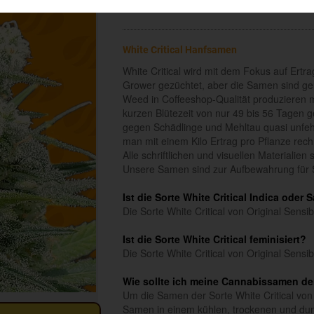
White Critical Hanfsamen
White Critical wird mit dem Fokus auf Ertra
Grower gezüchtet, aber die Samen sind gen
Weed in Coffeeshop-Qualität produzieren mö
kurzen Blütezeit von nur 49 bis 56 Tagen g
gegen Schädlinge und Mehltau quasi unfeh
man mit einem Kilo Ertrag pro Pflanze rec
Alle schriftlichen und visuellen Materialie
Unsere Samen sind zur Aufbewahrung für 
Ist die Sorte White Critical Indica oder 
Die Sorte White Critical von Original Sensi
Ist die Sorte White Critical feminisiert?
Die Sorte White Critical von Original Sensi
Wie sollte ich meine Cannabissamen der 
Um die Samen der Sorte White Critical von 
Samen in einem kühlen, trockenen und dun