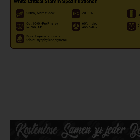
White Critical Stamm Spezifikationen
I
Critical, White Widow
20.00%
O
Out: 1000 - Pro Pflanze
60% Indica
5
In: 500 - M2
40% Sativa
Dom. Terpene:Limonene
Other:Caryophyllene,Myrcene