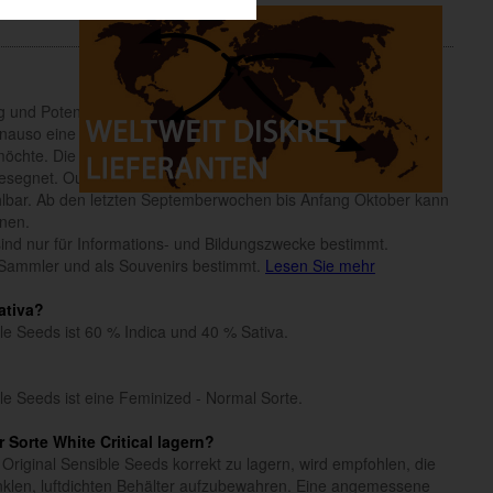
g und Potenz, also als Sorte speziell für den kommerziellen
auso eine perfekte Wahl für den kleineren Grower, der gerne
chte. Die Sorte ist leicht handhabbar und indoor mit einer
esegnet. Outdoor ist der Strain aufgrund der hohen Resistenz
lbar. Ab den letzten Septemberwochen bis Anfang Oktober kann
hnen.
n sind nur für Informations- und Bildungszwecke bestimmt.
Sammler und als Souvenirs bestimmt.
Lesen Sie mehr
Sativa?
ble Seeds ist 60 % Indica und 40 % Sativa.
ble Seeds ist eine Feminized - Normal Sorte.
Sorte White Critical lagern?
Original Sensible Seeds korrekt zu lagern, wird empfohlen, die
klen, luftdichten Behälter aufzubewahren. Eine angemessene