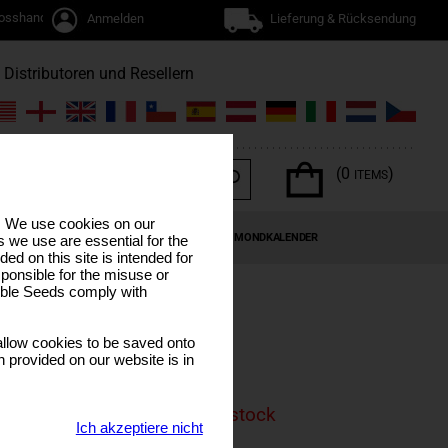
osshandel
Anmelden
Lieferung & Rücksendung
Distributoren und Resellern
(0
)
ITEMS
s. We use cookies on our
EN
CANNABIS-TERPENE
SONDERANGEBOTE
MONDKALENDER
 we use are essential for the
ded on this site is intended for
ponsible for the misuse or
sible Seeds comply with
llow cookies to be saved onto
n provided on our website is in
is product is currenly out of stock
Ich akzeptiere nicht