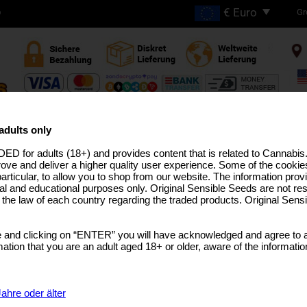
Gr
D
GRATIS VERSAND BEI
BESTELLUNGEN ÜBER
adults only
€200
ED for adults (18+) and provides content that is related to Cannabi
HC ZÜCHTUNGEN
PRO-LINIE
MEDIZINISCHES SAATGUT
USA ZÜCHTUNGEN
BULK-SAM
rove and deliver a higher quality user experience. Some of the cookies
particular, to allow you to shop from our website. The information provi
al and educational purposes only. Original Sensible Seeds are not res
o the law of each country regarding the traded products. Original Sen
White Critical
 and clicking on “ENTER” you will have acknowledged and agree to a
Critical
x
White Widow
tion that you are an adult aged 18+ or older, aware of the informatio
SELECT A GEBINDE
Sorry, th
Rated
5
/5 based on
1
customer reviews
ahre oder älter