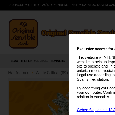
ZUHAUSE
ÜBER
FAQ'S
KUNDENDIENST
KATALOG DOWNLOA
Exclusive access for 
This website is INTEND
BLOG
THE HERITAGE CIRCLE
FEMINISIERT
AUTOFLOWERING SAMEN
HIGH T
website to help us imp
site to operate and, in 
entertainment, medicin
Hanfsamen
White Critical (89)
illegal use according t
Spanish legislation.
By confirming your age
your computer. Confirma
relation to cannabis.
Geben Sie, ich bin 18 J