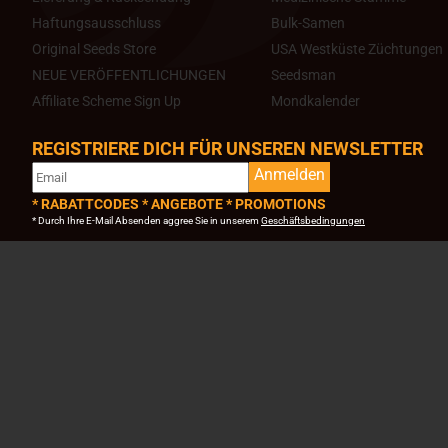
Haftungsausschluss
Bulk-Samen
Original Seeds Store
USA Westküste Züchtungen
NEUE VERÖFFENTLICHUNGEN
Seedsman
Affiliate Scheme Sign Up
Mondkalender
REGISTRIERE DICH FÜR UNSEREN NEWSLETTER
Anmelden
* RABATTCODES * ANGEBOTE * PROMOTIONS
* Durch Ihre E-Mail Absenden aggree Sie in unserem
Geschäftsbedingungen